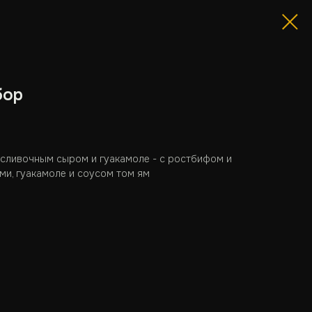
бор
 сливочным сыром и гуакамоле - с ростбифом и
ми, гуакамоле и соусом том ям