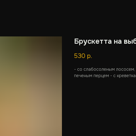
Брускетта на вы
530
р.
- со слабосоленым лососем,
печеным перцем - с креветка