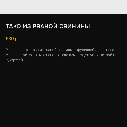
ТАКО ИЗ РВАНОЙ СВИНИНЫ
530
р.
Мексиканское тако из рваной свинины в хрустящей лепешке с
моцареллой, острым халапеньо, свежим перцем чили, кинзой и
кукурузой